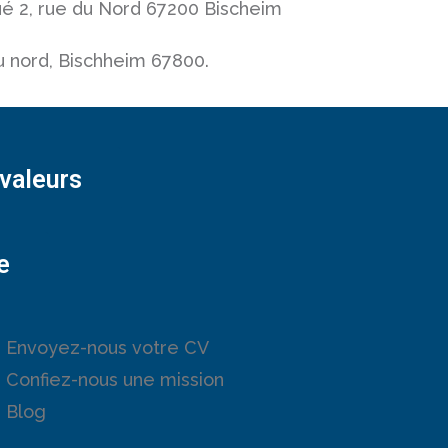
itué 2, rue du Nord 67200 Bischeim
du nord, Bischheim 67800.
valeurs
e
Envoyez-nous votre CV
Confiez-nous une mission
Blog