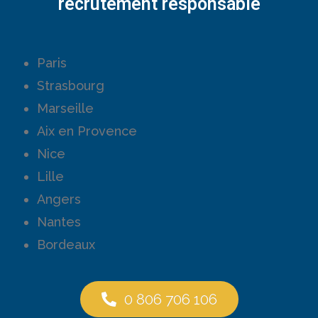
recrutement responsable
Paris
Strasbourg
Marseille
Aix en Provence
Nice
Lille
Angers
Nantes
Bordeaux
0 806 706 106