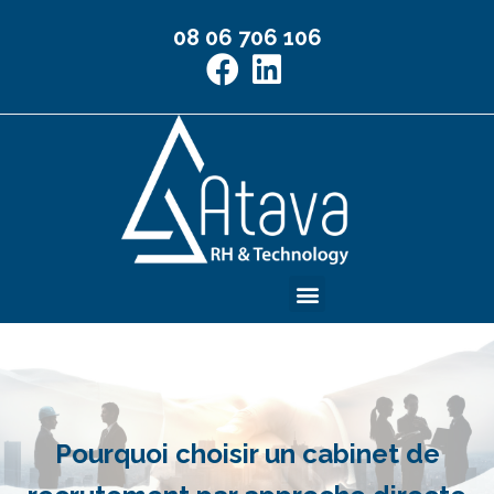
08 06 706 106
Management de Transition
Pourquoi choisir un cabinet de